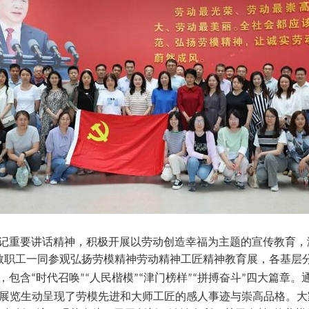
记重要讲话精神，积极开展以劳动创造幸福为主题的宣传教育，
教职工一同参观弘扬劳模精神劳动精神工匠精神教育展，各基层
，包含
时代召唤
人民楷模
津门榜样
拼搏奋斗
四大篇章。
“
”“
”“
”“
”
展览生动呈现了劳模先进和大师工匠的感人事迹与崇高品格。大