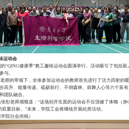
味运动会
划的
“QING健康季”教工趣味运动会圆满举行。活动吸引了包括
情参与。
宸老师的带领下，全体参加运动会的教师首先进行了活力四射的
步高升、能量传递、砥砺前行、不倒森林、鼓舞人心等六个富有
和团队融合。
员张彤老师感慨道：
“这场别开生面的运动会不仅强健了体魄（身Q
展的双重目标。”未来，学院工会将继续开展此类活动。
商学院分会供稿）