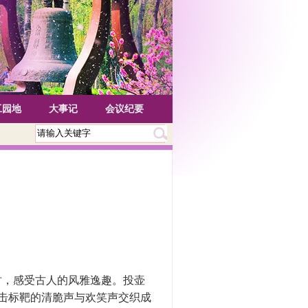
工园地
大事记
会议纪要
时，感受古人的风雅逸趣。投壶
撞击标靶的清脆声与欢笑声交织成