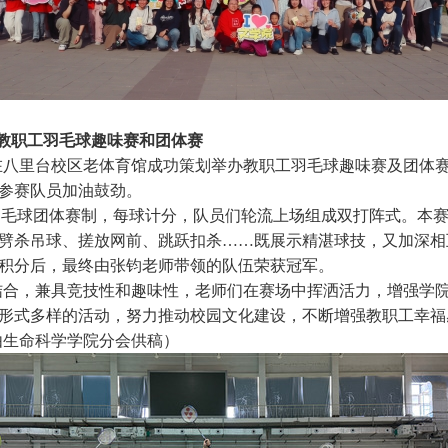
教职工羽毛球趣味赛和团体赛
在八里台校区老体育馆成功策划举办教职工羽毛球趣味赛及团体
参赛队员加油鼓劲。
的羽毛球团体赛制，每球计分，队员们轮流上场组成双打阵式。本
劈杀吊球、搓放网前、跳跃扣杀……既展示精湛球技，又加深相
积分后，最终由张钧老师带领的队伍荣获冠军。
结合，兼具竞技性和趣味性，老师们在赛场中挥洒活力，增强学
形式多样的活动，努力推动校园文化建设，不断增强教职工幸福
由生命科学学院分会供稿）