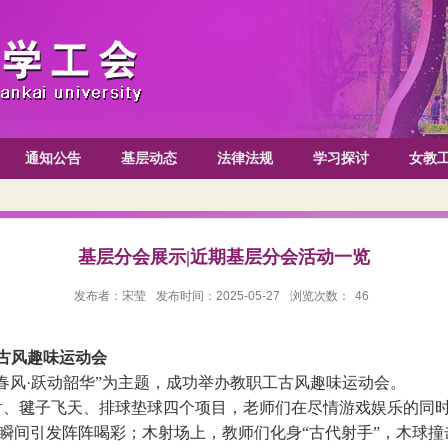
通知公告
基层动态
法律法规
学习探讨
女教
基层分会展示|近期基层分会活动一览
发布者：宋莹
发布时间：2025-05-27
浏览次数：
46
古风趣味运动会
韵春风·跃动韶华”为主题，成功举办教职工古风趣味运动会。
射、毽子飞天、排球垫球四个项目，老师们在尽情游戏娱乐的同
瞬间引发阵阵喝彩；木射场上，教师们化身
“古代射手”，木球